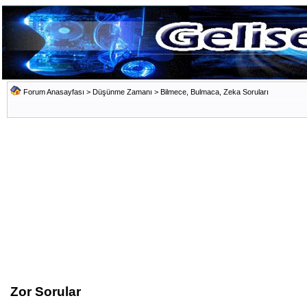
Forum Anasayfası
>
Düşünme Zamanı
>
Bilmece, Bulmaca, Zeka Soruları
Zor Sorular