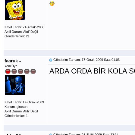
Kayıt Tarihi: 21-Aralık-2008
Aktif Durum: Aktif Değil
Gönderilenler: 21
Gönderim Zamanı: 17-Ocak-2009 Saat 01:03
faaruk
Yeni Üye
ARDA ORDA BİR KOLA 
Kayıt Tarihi: 17-Ocak-2009
Konum: giresun
Aktif Durum: Aktif Değil
Gönderilenler: 1
Gönderim Zamanı: 28-Eylül-2009 Saat 22:14