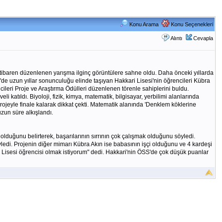
Konu Arama
Konu Seçenekleri
Alıntı
Cevapla
 itibaren düzenlenen yarışma ilginç görüntülere sahne oldu. Daha önceki yıllarda
de uzun yıllar sonunculuğu elinde taşıyan Hakkari Lisesi'nin öğrencileri Kübra
cileri Proje ve Araştırma Ödülleri düzenlenen törenle sahiplerini buldu.
katıldı. Biyoloji, fizik, kimya, matematik, bilgisayar, yerbilimi alanlarında
projeyle finale kalarak dikkat çekti. Matematik alanında 'Denklem köklerine
zun süre alkışlandı.
 olduğunu belirterek, başarılarının sırrının çok çalışmak olduğunu söyledi.
yledi. Projenin diğer mimarı Kübra Akın ise babasının işçi olduğunu ve 4 kardeşi
 Lisesi öğrencisi olmak istiyorum" dedi. Hakkari'nin ÖSS'de çok düşük puanlar