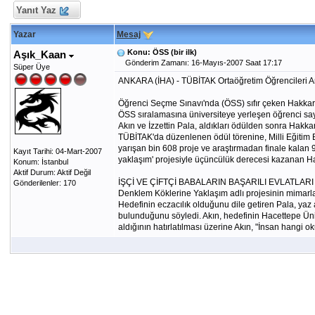
Yanıt Yaz
Yazar
Mesaj
Konu: ÖSS (bir ilk)
Aşık_Kaan
Gönderim Zamanı: 16-Mayıs-2007 Saat 17:17
Süper Üye
ANKARA (İHA) - TÜBİTAK Ortaöğretim Öğrencileri Aras
Öğrenci Seçme Sınavı'nda (ÖSS) sıfır çeken Hakkari'
ÖSS sıralamasına üniversiteye yerleşen öğrenci sayı
Akın ve İzzettin Pala, aldıkları ödülden sonra Hakka
TÜBİTAK'da düzenlenen ödül törenine, Milli Eğitim Bak
yarışan bin 608 proje ve araştırmadan finale kalan 9
Kayıt Tarihi: 04-Mart-2007
yaklaşım' projesiyle üçüncülük derecesi kazanan Hak
Konum: İstanbul
Aktif Durum: Aktif Değil
İŞÇİ VE ÇİFTÇİ BABALARIN BAŞARILI EVLATLARI
Gönderilenler: 170
Denklem Köklerine Yaklaşım adlı projesinin mimarların
Hedefinin eczacılık olduğunu dile getiren Pala, yaz 
bulunduğunu söyledi. Akın, hedefinin Hacettepe Üniv
aldığının hatırlatılması üzerine Akın, "İnsan hangi o