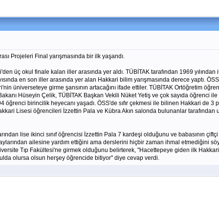
ı Projeleri Final yarışmasında bir ilk yaşandı.
den üç okul finale kalan iller arasında yer aldı. TÜBİTAK tarafından 1969 yılından
sında en son iller arasında yer alan Hakkari bilim yarışmasında derece yaptı. ÖSS'
ri'nin üniverseteye girme şansının artacağını ifade ettiler. TÜBİTAK Ortöğretim öğren
anı Hüseyin Çelik, TÜBİTAK Başkan Vekili Nüket Yetiş ve çok sayıda öğrenci ile veli 
4 öğrenci birincilik heyecanı yaşadı. ÖSS'de sıfır çekmesi ile bilinen Hakkari de 3 
kari Lisesi öğrencileri İzzettin Pala ve Kübra Akın salonda bulunanlar tarafından u
dan lise ikinci sınıf öğrencisi İzzettin Pala 7 kardeşi olduğunu ve babasının çiftçi
aylarından ailesine yardım ettiğini ama derslerini hiçbir zaman ihmal etmediğini sö
ersite Tıp Fakültesi'ne girmek olduğunu belirterek, "Hacettepeye giden ilk Hakkari
kulda olursa olsun herşey öğrencide bitiyor" diye cevap verdi.