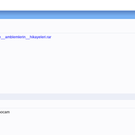
e__amblemlerin__hikayeleri.rar
 hocam