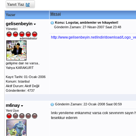
Yanıt Yaz
Mesaj
Yazar
Konu: Logolar, amblemler ve hikayeleri!
gelisenbeyin
Gönderim Zamanı: 27-Nisan-2007 Saat 23:48
Yönetici
http://www.gelisenbeyin.net/indir/download/Logo_v
gelişime dair ne varsa..
Yahya KARAKURT
Kayıt Tarihi: 01-Ocak-2006
Konum: Istanbul
Aktif Durum: Aktif Değil
Gönderilenler: 4737
Gönderim Zamanı: 22-Ocak-2008 Saat 00:59
m6nay
Yeni Üye
lınkı yenıleme ımkanımız varsa cok sevınırım sayın
tesekkur ederım