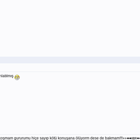
nlatılmış
la koşmam gururumu hiçe sayıp kötü konuşana ölüyorm dese de bakmam!!!»»●●квя●