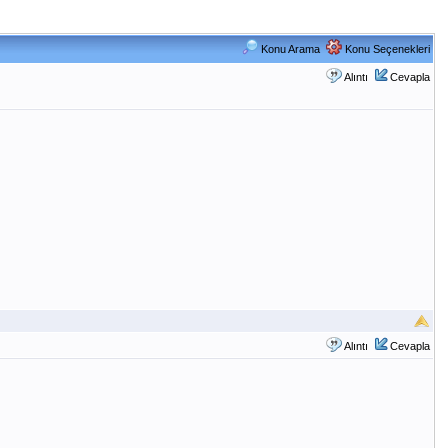
Konu Arama
Konu Seçenekleri
Alıntı
Cevapla
Alıntı
Cevapla