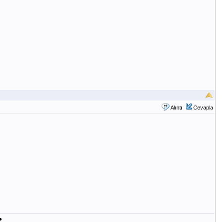
Alıntı
Cevapla
●