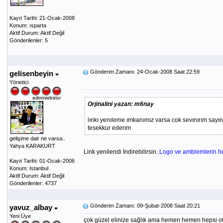
Kayıt Tarihi: 21-Ocak-2008
Konum: ısparta
Aktif Durum: Aktif Değil
Gönderilenler: 5
Gönderim Zamanı: 24-Ocak-2008 Saat 22:59
gelisenbeyin
Yönetici
Orjinalini yazan: m6nay
lınkı yenıleme ımkanımız varsa cok sevınırım say
tesekkur ederım
gelişime dair ne varsa..
Yahya KARAKURT
Link yenilendi İndirebilirsin..
Logo ve amblemlerin hi
Kayıt Tarihi: 01-Ocak-2006
Konum: Istanbul
Aktif Durum: Aktif Değil
Gönderilenler: 4737
Gönderim Zamanı: 09-Şubat-2008 Saat 20:21
yavuz_albay
Yeni Üye
çok güzel elinize sağlık ama hemen hemen hepsi ot