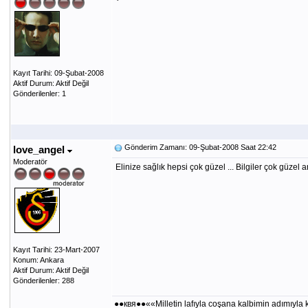
Kayıt Tarihi: 09-Şubat-2008
Aktif Durum: Aktif Değil
Gönderilenler: 1
Gönderim Zamanı: 09-Şubat-2008 Saat 22:42
love_angel
Moderatör
Elinize sağlık hepsi çok güzel ... Bilgiler çok güzel a
Kayıt Tarihi: 23-Mart-2007
Konum: Ankara
Aktif Durum: Aktif Değil
Gönderilenler: 288
●●квя●●««Milletin lafıyla coşana kalbimin adımıy