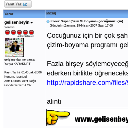
Yanıt Yaz
Mesaj
Yazar
Konu: Süper Çizim Ve Boyama (çocuğunuz için)
gelisenbeyin
Gönderim Zamanı: 19-Nisan-2007 Saat 17:09
Yönetici
Çocuğunuz için bir çok şaha
çizim-boyama programı geliyo
gelişime dair ne varsa..
Fazla birşey söylemeyeceğ
Yahya KARAKURT
ederken birlikte öğreneceks
Kayıt Tarihi: 01-Ocak-2006
Konum: Istanbul
http://rapidshare.com/file
Aktif Durum: Aktif Değil
Gönderilenler: 4737
alıntı