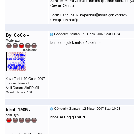
Soru: IV. Murat Osmanlı tahtına çıktıktan sonra ne ya
Cevap: Oturdu.
Soru: Hangi balık, köpekbalığından çok korkar?
Cevap: Pisibalığı.
Gönderim Zamanı: 21-Ocak-2007 Saat 14:34
By_CoCo
Moderatör
bencede çok komik te?ekkürler
Kayıt Tarihi: 10-Ocak-2007
Konum: İstanbul
Aktif Durum: Aktif Değil
Gönderilenler: 101
Gönderim Zamanı: 12-Nisan-2007 Saat 10:03
biroL.1905
Yeni Üye
bnceDe Coq qüZeL :D