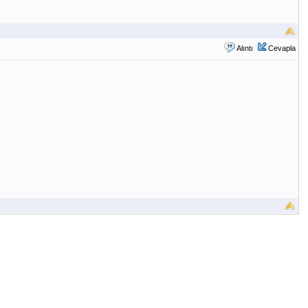
Alıntı
Cevapla