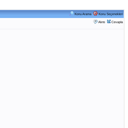
Konu Arama
Konu Seçenekleri
Alıntı
Cevapla