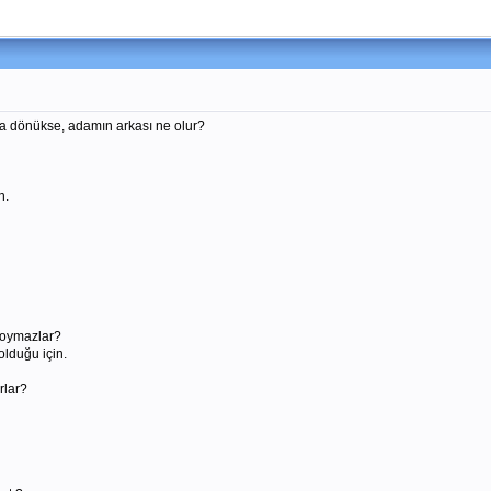
a dönükse, adamın arkası ne olur?
n.
 koymazlar?
lduğu için.
rlar?