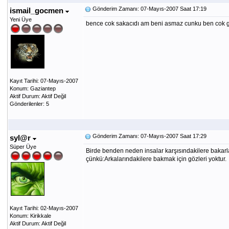
Gönderim Zamanı: 07-Mayıs-2007 Saat 17:19
ismail_gocmen
Yeni Üye
bence cok sakacıdı am beni asmaz cunku ben cok
Kayıt Tarihi: 07-Mayıs-2007
Konum: Gaziantep
Aktif Durum: Aktif Değil
Gönderilenler: 5
Gönderim Zamanı: 07-Mayıs-2007 Saat 17:29
syl@r
Süper Üye
Birde benden neden insalar karşısındakilere bakarla
çünkü:Arkalarındakilere bakmak için gözleri yoktur.
Kayıt Tarihi: 02-Mayıs-2007
Konum: Kirikkale
Aktif Durum: Aktif Değil