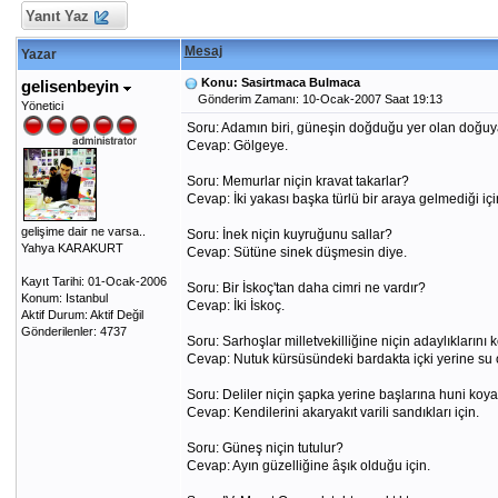
Yanıt Yaz
Mesaj
Yazar
Konu: Sasirtmaca Bulmaca
gelisenbeyin
Gönderim Zamanı: 10-Ocak-2007 Saat 19:13
Yönetici
Soru: Adamın biri, güneşin doğduğu yer olan doğuy
Cevap: Gölgeye.
Soru: Memurlar niçin kravat takarlar?
Cevap: İki yakası başka türlü bir araya gelmediği içi
gelişime dair ne varsa..
Soru: İnek niçin kuyruğunu sallar?
Yahya KARAKURT
Cevap: Sütüne sinek düşmesin diye.
Kayıt Tarihi: 01-Ocak-2006
Soru: Bir İskoç'tan daha cimri ne vardır?
Konum: Istanbul
Cevap: İki İskoç.
Aktif Durum: Aktif Değil
Gönderilenler: 4737
Soru: Sarhoşlar milletvekilliğine niçin adaylıklarını
Cevap: Nutuk kürsüsündeki bardakta içki yerine su o
Soru: Deliler niçin şapka yerine başlarına huni koya
Cevap: Kendilerini akaryakıt varili sandıkları için.
Soru: Güneş niçin tutulur?
Cevap: Ayın güzelliğine âşık olduğu için.