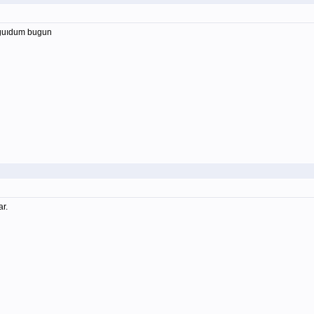
 guıdum bugun
r.