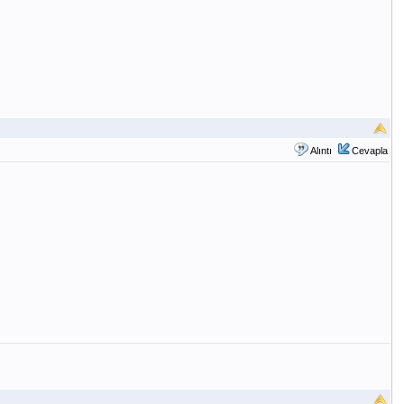
Alıntı
Cevapla