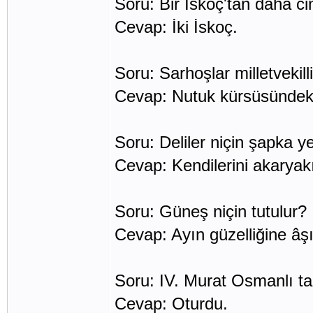
Soru: Bir İskoç'tan daha ci
Cevap: İki İskoç.
Soru: Sarhoşlar milletvekill
Cevap: Nutuk kürsüsündeki 
Soru: Deliler niçin şapka y
Cevap: Kendilerini akaryakıt 
Soru: Güneş niçin tutulur?
Cevap: Ayın güzelliğine âşı
Soru: IV. Murat Osmanlı ta
Cevap: Oturdu.