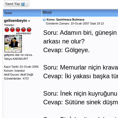
Yanıt Yaz
Mesaj
Yazar
Konu: Sasirtmaca Bulmaca
gelisenbeyin
Gönderim Zamanı: 10-Ocak-2007 Saat 19:13
Yönetici
Soru: Adamın biri, güneşi
arkası ne olur?
Cevap: Gölgeye.
gelişime dair ne varsa..
Yahya KARAKURT
Soru: Memurlar niçin krava
Kayıt Tarihi: 01-Ocak-2006
Konum: Istanbul
Cevap: İki yakası başka tür
Aktif Durum: Aktif Değil
Gönderilenler: 4737
Soru: İnek niçin kuyruğunu 
Cevap: Sütüne sinek düşme