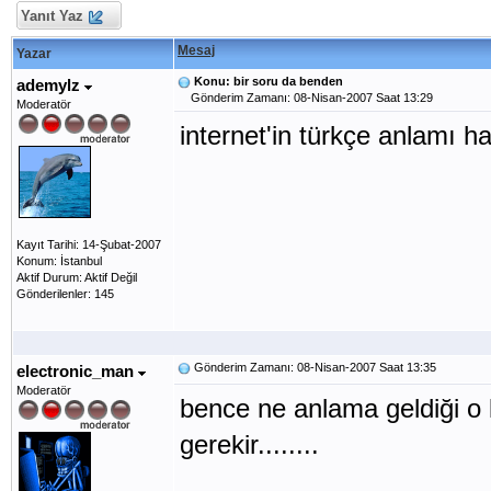
Yanıt Yaz
Mesaj
Yazar
Konu: bir soru da benden
ademylz
Gönderim Zamanı: 08-Nisan-2007 Saat 13:29
Moderatör
internet'in türkçe anlamı ha
Kayıt Tarihi: 14-Şubat-2007
Konum: İstanbul
Aktif Durum: Aktif Değil
Gönderilenler: 145
Gönderim Zamanı: 08-Nisan-2007 Saat 13:35
electronic_man
Moderatör
bence ne anlama geldiği o 
gerekir........