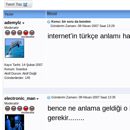
Yanıt Yaz
Mesaj
Yazar
Konu: bir soru da benden
ademylz
Gönderim Zamanı: 08-Nisan-2007 Saat 13:29
Moderatör
internet'in türkçe anlamı ha
Kayıt Tarihi: 14-Şubat-2007
Konum: İstanbul
Aktif Durum: Aktif Değil
Gönderilenler: 145
Gönderim Zamanı: 08-Nisan-2007 Saat 13:35
electronic_man
Moderatör
bence ne anlama geldiği o 
gerekir........