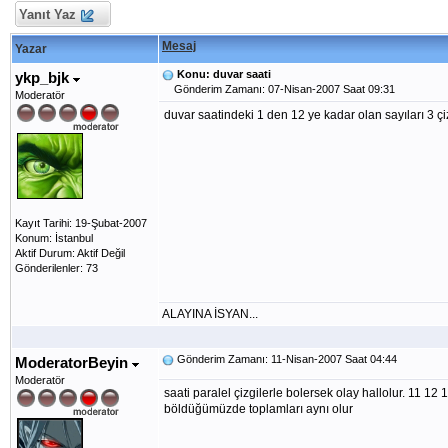
Yanıt Yaz
Mesaj
Yazar
Konu: duvar saati
ykp_bjk
Gönderim Zamanı: 07-Nisan-2007 Saat 09:31
Moderatör
duvar saatindeki 1 den 12 ye kadar olan sayıları 3 çizg
Kayıt Tarihi: 19-Şubat-2007
Konum: İstanbul
Aktif Durum: Aktif Değil
Gönderilenler: 73
ALAYINA İSYAN...
Gönderim Zamanı: 11-Nisan-2007 Saat 04:44
ModeratorBeyin
Moderatör
saati paralel çizgilerle bolersek olay hallolur. 11 12
böldüğümüzde toplamları aynı olur