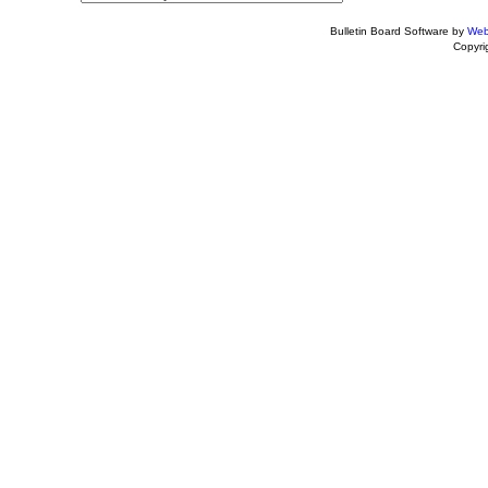
Bulletin Board Software by
Web
Copyr