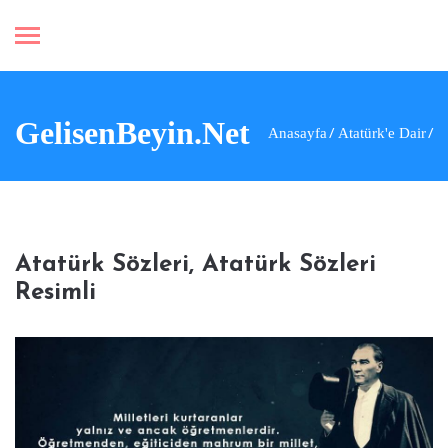
GelisenBeyin.Net
Anasayfa
Atatürk'e Dair
Atatürk Sözleri, Atatürk Sözleri
Resimli