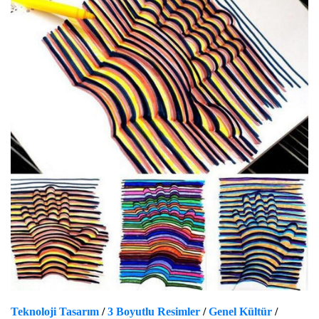
Teknoloji Tasarım
/
3 Boyutlu Resimler
/
Genel Kültür
/